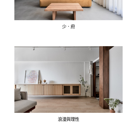
少．府
浪漫與理性