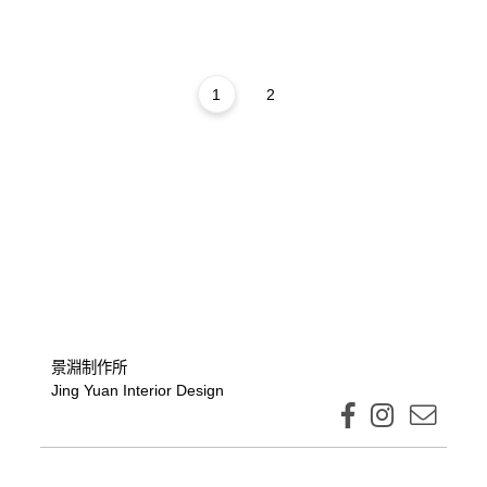
1
2
景淵制作所
Jing Yuan Interior Design