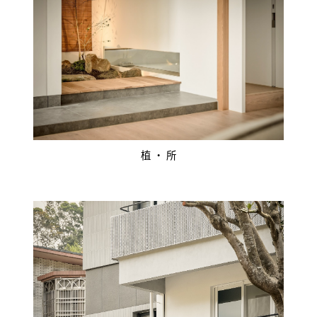
植 ‧ 所